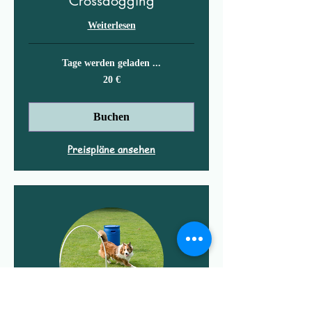
Crossdogging
Weiterlesen
Tage werden geladen ...
20
20 €
Euro
Buchen
Preispläne ansehen