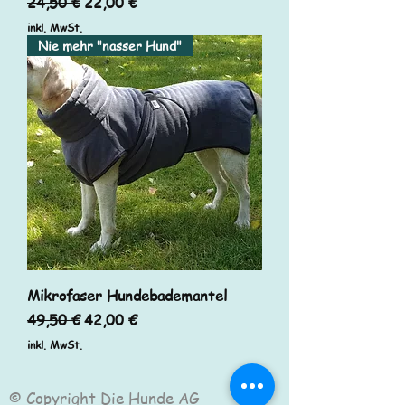
Standardpreis
Sale-Preis
24,50 €
22,00 €
inkl. MwSt.
Nie mehr "nasser Hund"
Mikrofaser Hundebademantel
Standardpreis
Sale-Preis
49,50 €
42,00 €
inkl. MwSt.
© Copyright Die Hunde AG