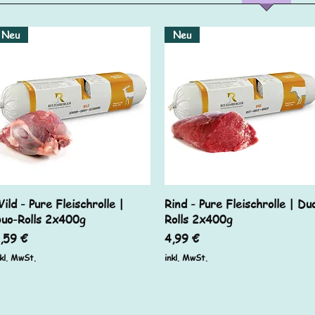
Neu
Neu
Schnellansicht
Schnellansicht
ild - Pure Fleischrolle |
Rind - Pure Fleischrolle | Du
uo-Rolls 2x400g
Rolls 2x400g
reis
Preis
,59 €
4,99 €
nkl. MwSt.
inkl. MwSt.