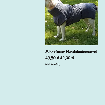
Schnellansicht
Mikrofaser Hundebademantel
Standardpreis
Sale-Preis
49,50 €
42,00 €
inkl. MwSt.