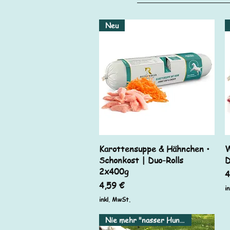
Neu
Schnellansicht
Karottensuppe & Hähnchen •
W
Schonkost | Duo-Rolls
D
2x400g
P
4
Preis
4,59 €
i
inkl. MwSt.
Nie mehr "nasser Hund"