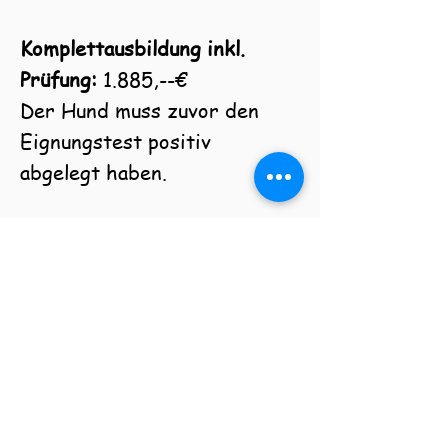
Komplettausbildung inkl.
Prüfung:
1.885,--€
Der Hund muss zuvor den
Eignungstest positiv
abgelegt haben.
Bei einer Anmeldung bis
zum
31.12.2025
-10%
(189€)
Mit Anmeldung ist eine
Anzahlung von 200€
fällig. Der Restbetrag