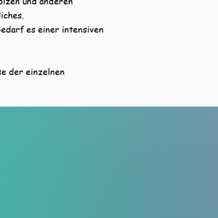
spizen und anderen
iches.
edarf es einer intensiven
se der einzelnen